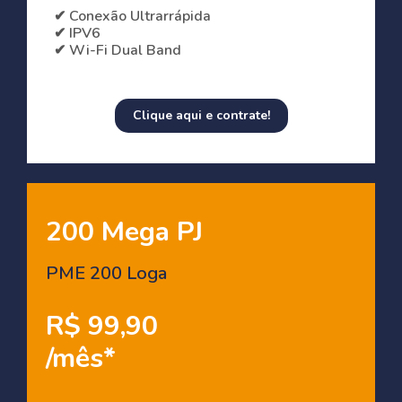
✔ Conexão Ultrarrápida
✔ IPV6
✔ Wi-Fi Dual Band
Clique aqui e contrate!
200 Mega PJ
PME 200 Loga
R$ 99,90
/mês*