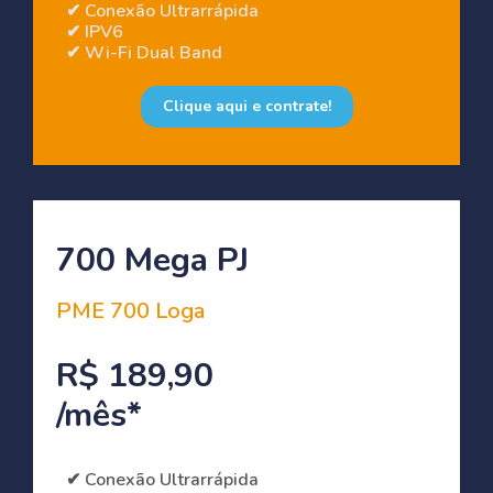
✔ Conexão Ultrarrápida
✔ IPV6
✔ Wi-Fi Dual Band
Clique aqui e contrate!
700 Mega PJ
PME 700 Loga
R$ 189,90
/mês*
✔ Conexão Ultrarrápida