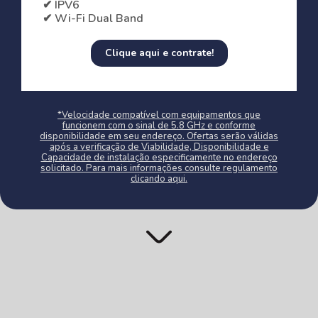
✔ IPV6
✔ Wi-Fi Dual Band
Clique aqui e contrate!
*Velocidade compatível com equipamentos que
funcionem com o sinal de 5.8 GHz e conforme
disponibilidade em seu endereço. Ofertas serão válidas
após a verificação de Viabilidade, Disponibilidade e
Capacidade de instalação especificamente no endereço
solicitado. Para mais informações consulte regulamento
clicando aqui.